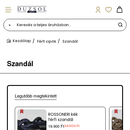
Keresés
a
teljes
Férfi cipők
Szandál
áruházban...
home
Szandál
Legutóbb megtekintett
ROSSONERI kék
férfi szandál
19.900 Ft
24.900 Ft