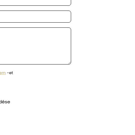
lem
-et
ldése