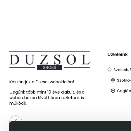
Üzleteink
Szolnok, 
Szolnok,
Köszöntjük a Duzsol weboldalán!
Cegléd,
Cégünk több mint 10 éve alakult, és a
webáruházon kívül három üzletünk is
működik.