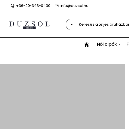
+36-20-343-0430
info@duzsol.hu
Keresés
a
teljes
áruházban...
Női cipők
F