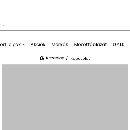
érfi cipők
Akciók
Márkák
Mérettáblázat
GY.I.K.
Kapcsolat
home