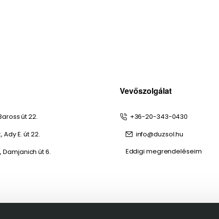
Vevőszolgálat
Baross út 22.
+36-20-343-0430
 Ady E. út 22.
info@duzsol.hu
Eddigi megrendeléseim
 Damjanich út 6.