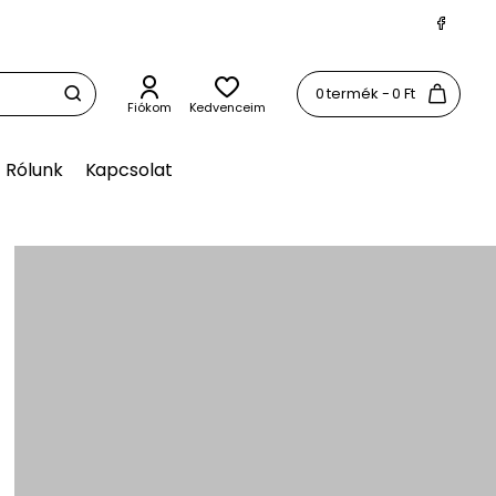
0 termék - 0 Ft
Fiókom
Kedvenceim
Rólunk
Kapcsolat