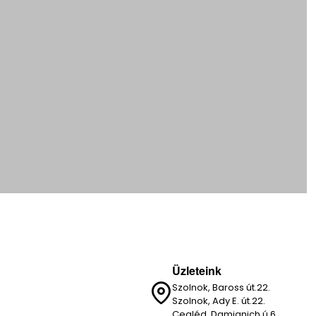
Üzleteink
Szolnok, Baross út.22.
Szolnok, Ady E. út.22.
Cegléd, Damjanich ú.6