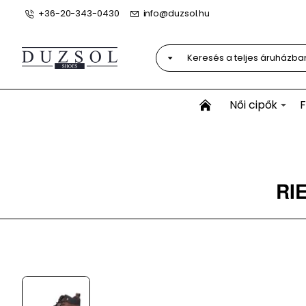
+36-20-343-0430
info@duzsol.hu
Keresés
a
teljes
áruházban...
Női cipők
F
RIE