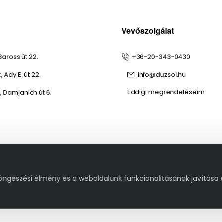
Vevőszolgálat
Baross út 22.
+36-20-343-0430
 Ady E. út 22.
info@duzsol.hu
Eddigi megrendeléseim
 Damjanich út 6.
öngészési élmény és a weboldalunk funkcionalitásának javítása