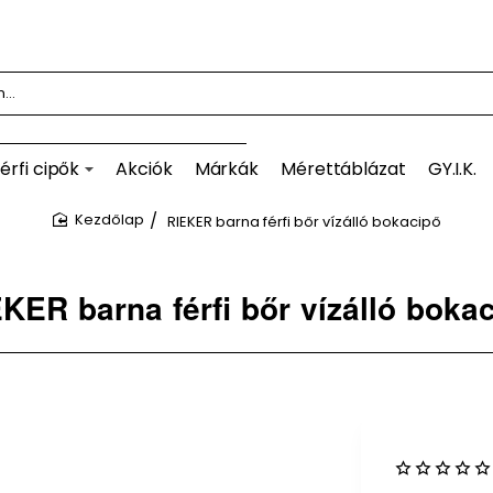
érfi cipők
Akciók
Márkák
Mérettáblázat
GY.I.K.
RIEKER barna férfi bőr vízálló bokacipő
home
KER barna férfi bőr vízálló boka