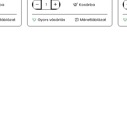
ba
Kosárba
RIEKER
RI
férfi
fér
barna
fe
táblázat
Gyors vásárlás
Mérettáblázat
bőr
b
bokacsizma
b