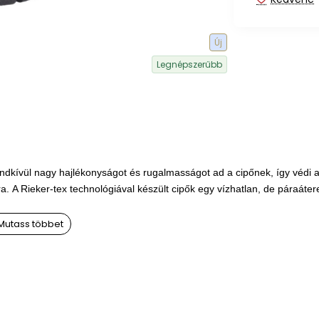
Új
Legnépszerűbb
endkívül nagy hajlékonyságot és rugalmasságot ad a cipőnek, így védi 
ra.
A Rieker-tex technológiával készült cipők egy vízhatlan, de
páraáter