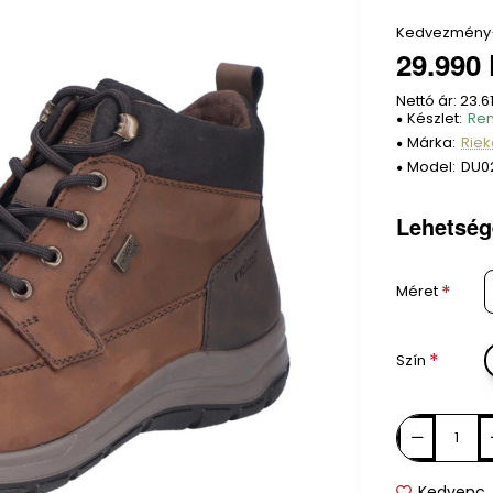
Kedvezmény
29.990 
Nettó ár: 23.61
Készlet:
Ren
Márka:
Riek
Model:
DU0
Lehetség
Méret
Szín
Kedvenc