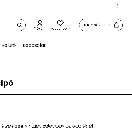
0 termék - 0 Ft
Fiókom
Kedvenceim
Rólunk
Kapcsolat
cipő
0 vélemény
•
Írjon véleményt a termékről