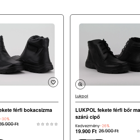
óránként kerülnek frissítésre, így ritkán, de előfordulhat, hogy
Lukpol
LUKPOL fekete férfi bokacsizma
LUKPOL fekete férfi bőr magas
szárú cipő
-30%
26.900 Ft
Kedvezmény
-26%
19.900 Ft
26.900 Ft