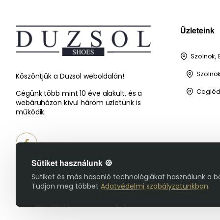
Üzleteink
Szolnok, 
Szolnok,
Köszöntjük a Duzsol weboldalán!
Cegléd,
Cégünk több mint 10 éve alakult, és a
webáruházon kívül három üzletünk is
működik.
Sütiket használunk 🍪
Sütiket és más hasonló technológiákat használunk a b
Tudjon meg többet
Adatvédelmi szabályzatunkban
.
© 2025 Duzsol Cipőbolt - Minden jog fenntartva!