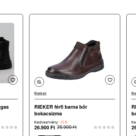
Rieker
Ri
Új
RIEKER férfi barna bőr
RIEKE
bokacsizma
b
Kedvezmény
-25%
K
26.900 Ft
2
35.900 Ft