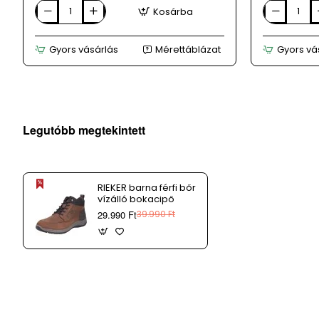
Kosárba
LUKPOL
LUKPOL
barna
fekete
férfi
férfi
Gyors vásárlás
Mérettáblázat
Gyors vá
bokacsizma
bokacsizm
Legutóbb megtekintett
RIEKER barna férfi bőr
vízálló bokacipő
29.990 Ft
39.990 Ft