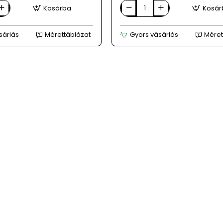
Kosárba
Kosár
LUKPOL
fekete
férfi
sárlás
Mérettáblázat
Gyors vásárlás
Méret
a
bőr
magas
szárú
cipő