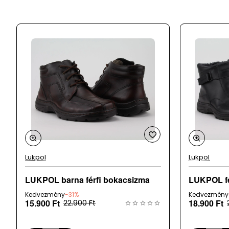
Szármagasság:
9 cm
Felsőrész
: bőr + szintetikus
Belsőrész
: textil
Talp
: szintetikus
Származási hely
: Németország
A webáruházunk mellett üzletként is működünk, az adatok 24 
a
megrendelt terméket időközben eladtuk.
Lukpol
Lukpol
LUKPOL barna férfi bokacsizma
Kedvezmény
-31%
Kedvezmény
15.900 Ft
18.900 Ft
22.900 Ft