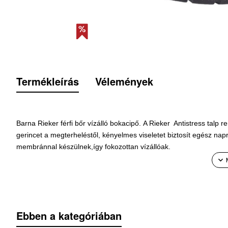
Termékleírás
Vélemények
Barna Rieker férfi bőr vízálló bokacipő.
A Rieker Antistress talp r
gerincet a
megterheléstől,
kényelmes viseletet biztosít egész nap
membránnal készülnek,
így
fokozottan
vízállóak.
Modell
: RIEKER 03630-22 barna
Sarokmagasság
: 3 cm
Ebben a kategóriában
Talpmagasság:
2 cm