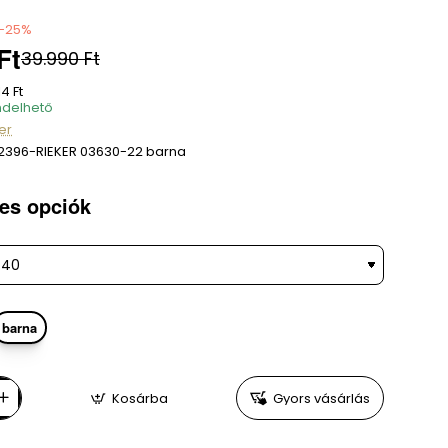
-25%
Ft
39.990 Ft
4 Ft
delhető
er
2396-RIEKER 03630-22 barna
es opciók
barna
Kosárba
Gyors vásárlás