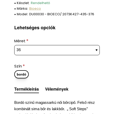
Készlet:
Rendelhető
Márka:
Bioeco
Model:
DU00030 - BIOECO/ 2073K427-435-376
Lehetséges opciók
Méret
Szín
bordó
Termékleírás
Vélemények
Bordó színű magassarkú női bőrcipő. Felső rész
kombinált sima bőr és lakkbőr.
„ Soft Steps”