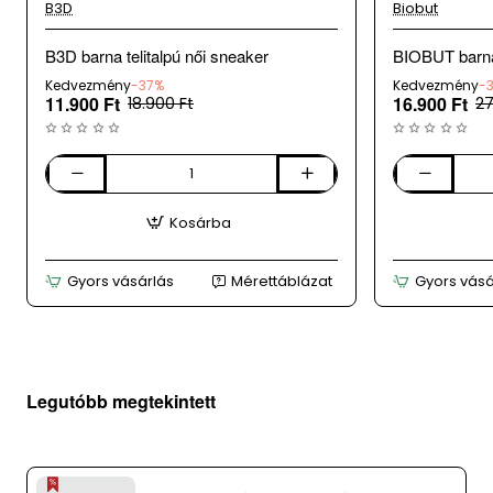
B3D
Biobut
B3D barna telitalpú női sneaker
BIOBUT barna
Kedvezmény
-37%
Kedvezmény
-
11.900 Ft
16.900 Ft
18.900 Ft
27
B3D
BIOBUT
barna
barna
Kosárba
telitalpú
női
női
bőrcipő
sneaker
Gyors vásárlás
Mérettáblázat
Gyors vásá
Legutóbb megtekintett