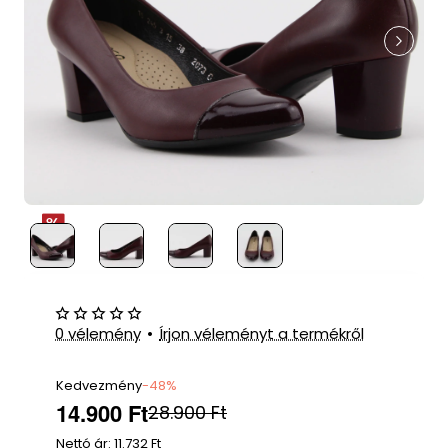
0 vélemény
•
Írjon véleményt a termékről
Kedvezmény
-48%
14.900 Ft
28.900 Ft
Nettó ár: 11.732 Ft