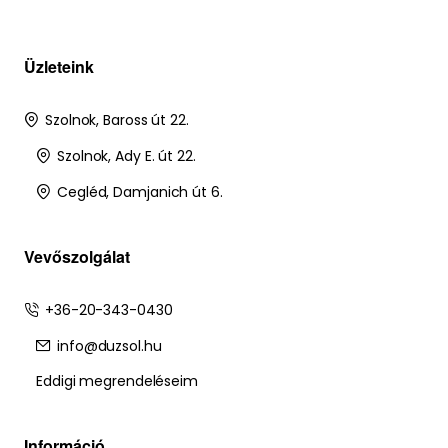
Üzleteink
Szolnok, Baross út 22.
Szolnok, Ady E. út 22.
Cegléd, Damjanich út 6.
Vevőszolgálat
+36-20-343-0430
info@duzsol.hu
Eddigi megrendeléseim
Információ