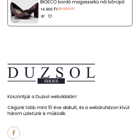
BIOECO bordó magassarkú női bőrcipő
14.900 Ft
28.900 Ft
Köszöntjük a Duzsol weboldalán!
Cégünk több mint 10 éve alakult, és a webáruházon kívül
három üzletünk is működik.