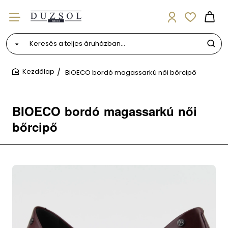
Keresés
a
teljes
BIOECO bordó magassarkú női bőrcipő
áruházban...
home
BIOECO bordó magassarkú női
bőrcipő