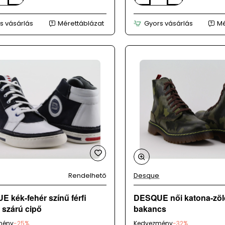
fehér
női
s vásárlás
Mérettáblázat
Gyors vásárlás
Mé
magas
szárú
cipő
Rendelhető
Desque
 kék-fehér színű férfi
DESQUE női katona-zöl
szárú cipő
bakancs
mény
-25%
Kedvezmény
-32%