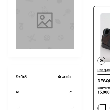
Desque
Szűrő
Ürítés
DESQUE
Kedvez
15.900
Ár
DESQUE