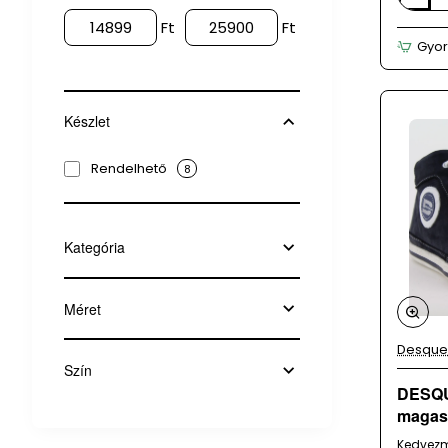
barna
Ft
Ft
férfi
Gyor
cipő
Készlet
Rendelhető
8
Kategória
Méret
Desque
Szín
DESQUE
magas 
Kedvez