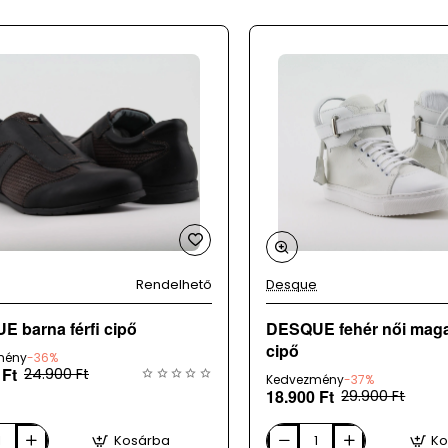
Rendelhető
Desque
 barna férfi cipő
DESQUE fehér női maga
cipő
mény
-36%
 Ft
24.900 Ft
Kedvezmény
-37%
18.900 Ft
29.900 Ft
Kosárba
Ko
DESQUE