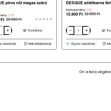
E piros női magas szárú
DESQUE sötétbarna férf
Kedvezmény
-31%
15.900 Ft
22.900 Ft
mény
-37%
 Ft
29.900 Ft
Kosárba
Ko
DESQUE
sötétbarna
férfi
s vásárlás
Mérettáblázat
Gyors vásárlás
Mé
cipő
Ön a lista végére 