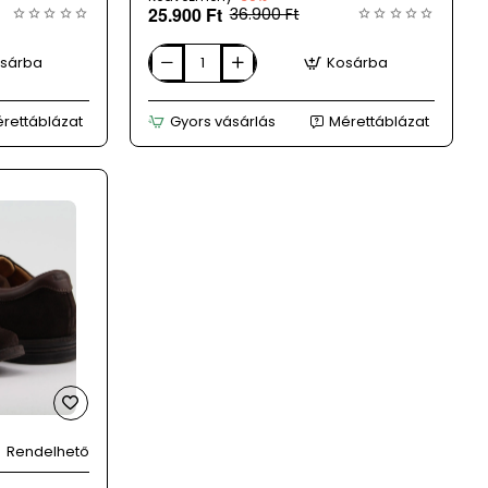
25.900 Ft
36.900 Ft
sárba
Kosárba
DESQUE
női
multicolor
rettáblázat
Gyors vásárlás
Mérettáblázat
bőr
bakancs
Rendelhető