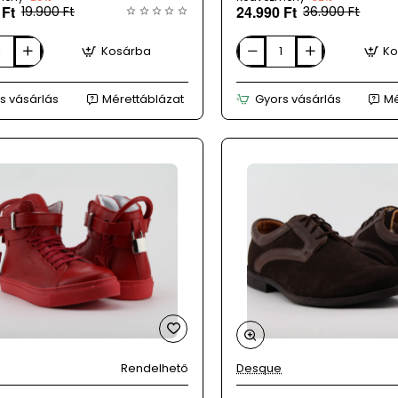
 Ft
24.990 Ft
19.900 Ft
36.900 Ft
Kosárba
Ko
DESQUE
női
katona-
s vásárlás
Mérettáblázat
Gyors vásárlás
Mé
zöld
bőr
bakancs
Rendelhető
Desque