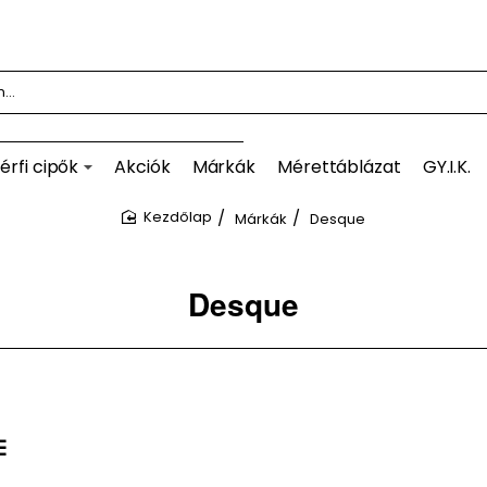
érfi cipők
Akciók
Márkák
Mérettáblázat
GY.I.K.
Márkák
Desque
home
Desque