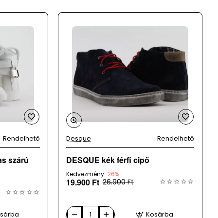
Rendelhető
Desque
Rendelhető
s szárú
DESQUE kék férfi cipő
Kedvezmény
-26%
19.900 Ft
26.900 Ft
sárba
Kosárba
DESQUE