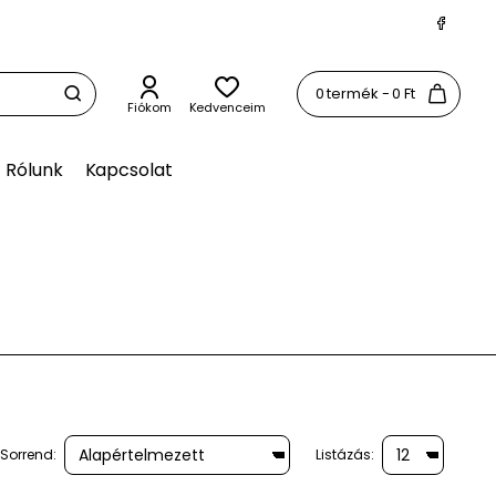
0 termék - 0 Ft
Fiókom
Kedvenceim
Rólunk
Kapcsolat
Sorrend:
Listázás: