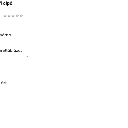
i cipő
sárba
rettáblázat
ért.