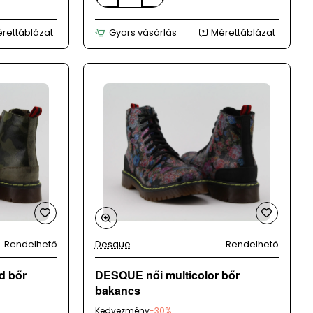
kék
férfi
rettáblázat
Gyors vásárlás
Mérettáblázat
cipő
Rendelhető
Desque
Rendelhető
d bőr
DESQUE női multicolor bőr
bakancs
Kedvezmény
-30%