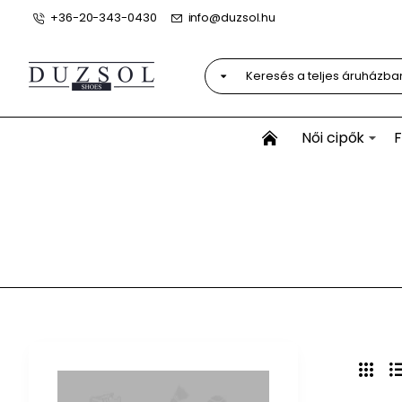
+36-20-343-0430
info@duzsol.hu
Keresés
a
teljes
áruházban...
Női cipők
F