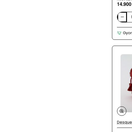
14.900
DESQUE
kék-
fehér
Gyor
színű
férfi
magas
szárú
cipő
Desque