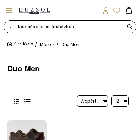
Keresés
a
teljes
Márkák
Duo Men
áruházban...
home
Duo Men