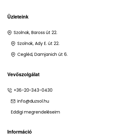
Üzleteink
Szolnok, Baross út 22.
Szolnok, Ady E. út 22.
Cegléd, Damjanich út 6.
Vevőszolgálat
+36-20-343-0430
info@duzsol.hu
Eddigi megrendeléseim
Információ