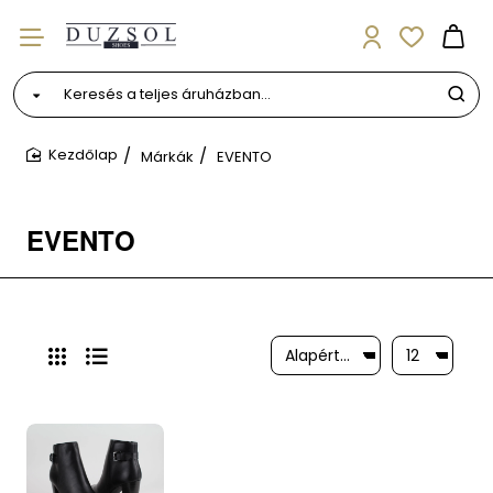
Keresés
a
teljes
Márkák
EVENTO
áruházban...
home
EVENTO