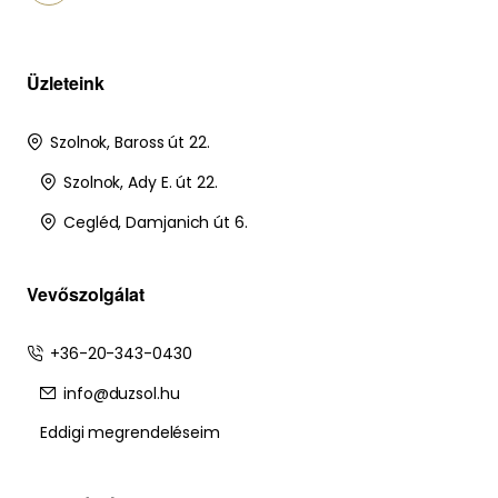
Üzleteink
Szolnok, Baross út 22.
Szolnok, Ady E. út 22.
Cegléd, Damjanich út 6.
Vevőszolgálat
+36-20-343-0430
info@duzsol.hu
Eddigi megrendeléseim