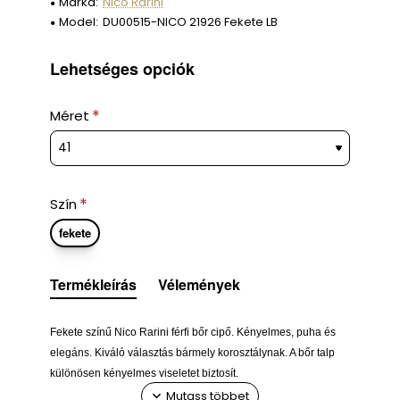
Márka:
Nico Rarini
Model:
DU00515-NICO 21926 Fekete LB
Lehetséges opciók
Méret
Szín
fekete
Termékleírás
Vélemények
Fekete színű Nico Rarini férfi bőr cipő. Kényelmes, puha és
elegáns. Kiváló választás bármely korosztálynak. A bőr talp
különösen kényelmes viseletet biztosít.