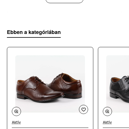
NICO 21926-205D
Modell
:
Felsőrész
: bőr
Ebben a kategóriában
Belsőrész
: bőr+textil
Talp
: bőr
Származási hely
: PL
Kérjük, vedd figyelembe, hogy a NICO RARINI
férfi cipők nagyobb méretezésűek, így ajánlott a
szokásosnál egy mérettel kisebbet rendelni.
A webáruházunk mellett üzletként is működünk,
az adatok 24 óránként kerülnek frissítésre, így
Aktív
Aktív
ritkán, de előfordulhat, hogy a megrendelt