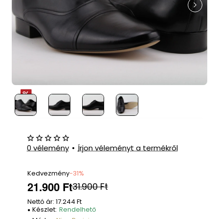
0 vélemény
•
Írjon véleményt a termékről
Kedvezmény
-31%
21.900 Ft
31.900 Ft
Nettó ár: 17.244 Ft
Készlet:
Rendelhető