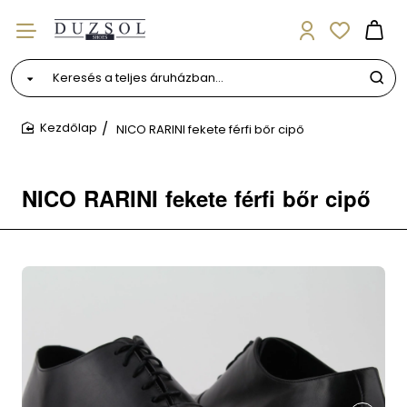
Keresés
a
teljes
NICO RARINI fekete férfi bőr cipő
áruházban...
home
NICO RARINI fekete férfi bőr cipő