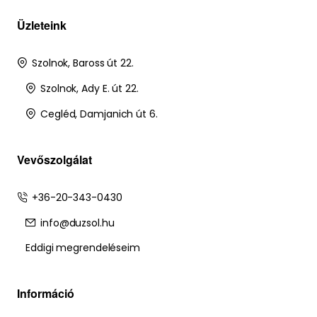
Üzleteink
Szolnok, Baross út 22.
Szolnok, Ady E. út 22.
Cegléd, Damjanich út 6.
Vevőszolgálat
+36-20-343-0430
info@duzsol.hu
Eddigi megrendeléseim
Információ