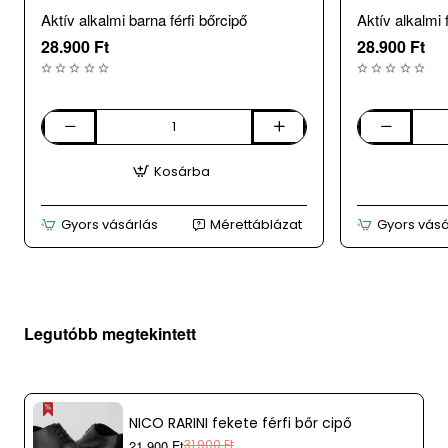
Aktív alkalmi barna férfi bőrcipő
Aktív alkalmi 
terméket időközben eladtuk.
28.900 Ft
28.900 Ft
Aktív
Aktív
alkalmi
alkalmi
Kosárba
barna
fekete
férfi
férfi
bőrcipő
bőr
Gyors vásárlás
Mérettáblázat
Gyors vásá
cipő
Legutóbb megtekintett
NICO RARINI fekete férfi bőr cipő
21.900 Ft
31.900 Ft