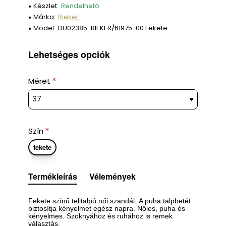
Készlet:
Rendelhető
Márka:
Rieker
Model:
DU02385-RIEKER/61975-00 Fekete
Lehetséges opciók
Méret
Szín
fekete
Termékleírás
Vélemények
Fekete színű telitalpú női szandál.
A puha talpbetét
biztosítja kényelmet egész napra. Nőies, puha és
kényelmes. Szoknyához és ruhához is remek
választás.