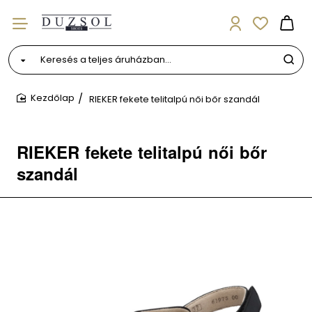
Keresés
a
teljes
RIEKER fekete telitalpú női bőr szandál
áruházban...
home
RIEKER fekete telitalpú női bőr
szandál