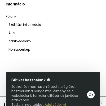
Információ
Rólunk
Szállítási információ
ÁSZF
Adatvédelem
Honlaptérkép
Sütiket használunk 🍪
© 2025 Duzsol Cipőbolt - Minden jog fenntartva!
Sütiket és más hasonló technológiákat
használunk a böngészési élmény és a
Ok
weboldalunk funkcionalitásának javítása
érdekében.
Tudjon meg többet
Adatvédelmi
Kosárba