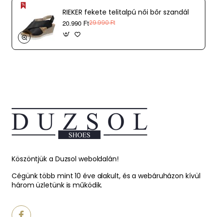
RIEKER fekete telitalpú női bőr szandál
20.990 Ft
29.990 Ft
Köszöntjük a Duzsol weboldalán!
Cégünk több mint 10 éve alakult, és a webáruházon kívül
három üzletünk is működik.