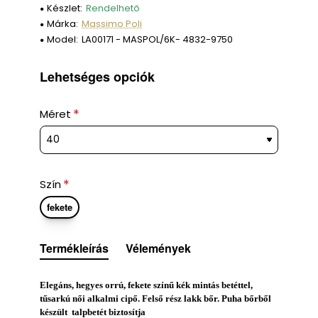
Készlet:
Rendelhető
Márka:
Massimo Poli
Model:
LA00171 - MASPOL/6K- 4832-9750
Lehetséges opciók
Méret
Szín
fekete
Termékleírás
Vélemények
Elegáns, hegyes orrú, fekete színű kék mintás betéttel,
tűsarkú női alkalmi cipő. Felső rész lakk bőr. Puha bőrből
készült talpbetét biztosítja