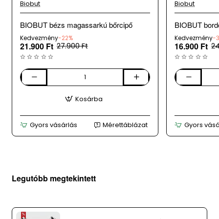
Biobut
Biobut
BIOBUT bézs magassarkú bőrcipő
BIOBUT bordó
Kedvezmény
-22%
Kedvezmény
-
21.900 Ft
16.900 Ft
27.900 Ft
24
BIOBUT
BIOBUT
bézs
bordó
Kosárba
magassarkú
női
bőrcipő
bő
rszandál
Gyors vásárlás
Mérettáblázat
Gyors vásá
Legutóbb megtekintett