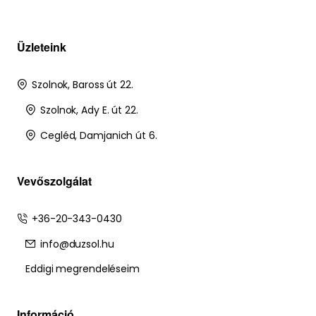
Üzleteink
Szolnok, Baross út 22.
Szolnok, Ady E. út 22.
Cegléd, Damjanich út 6.
Vevőszolgálat
+36-20-343-0430
info@duzsol.hu
Eddigi megrendeléseim
Információ