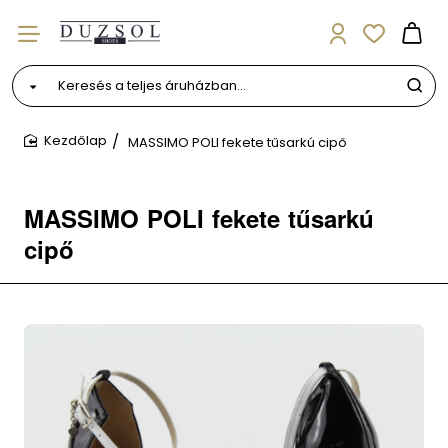
Keresés
a
teljes
MASSIMO POLI fekete tűsarkú cipő
áruházban...
home
MASSIMO POLI fekete tűsarkú
cipő