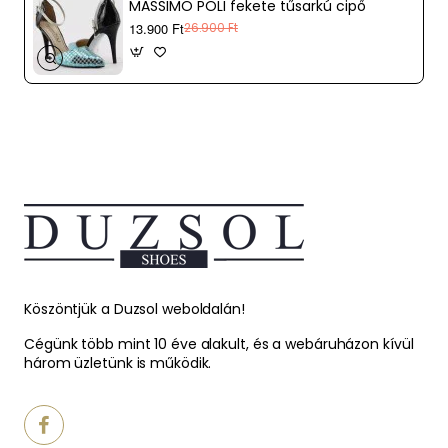
MASSIMO POLI fekete tűsarkú cipő
13.900 Ft
26.900 Ft
Köszöntjük a Duzsol weboldalán!
Cégünk több mint 10 éve alakult, és a webáruházon kívül
három üzletünk is működik.