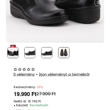
0 vélemény
•
Írjon véleményt a termékről
Kedvezmény
-28%
19.990 Ft
27.900 Ft
Nettó ár: 15.740 Ft
Készlet:
Rendelhető