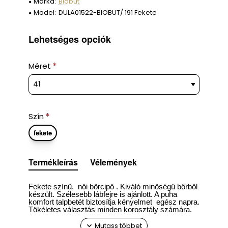
Márka:
Biobut
Model:
DULA01522-BIOBUT/ 191 Fekete
Lehetséges opciók
Méret
Szín
fekete
Termékleírás
Vélemények
Fekete színű, női bőrcipő . Kiváló minőségű bőrből
készült. Szélesebb lábfejre is ajánlott. A puha
komfort talpbetét biztosítja kényelmet egész napra.
Tökéletes választás
minden korosztály számára.