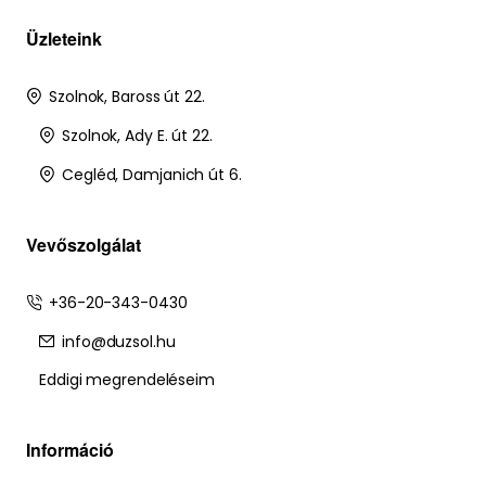
Üzleteink
Szolnok, Baross út 22.
Szolnok, Ady E. út 22.
Cegléd, Damjanich út 6.
Vevőszolgálat
+36-20-343-0430
info@duzsol.hu
Eddigi megrendeléseim
Információ