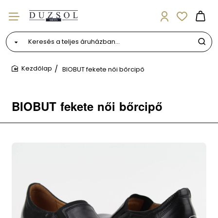
Keresés
a
teljes
BIOBUT fekete női bőrcipő
áruházban...
home
BIOBUT fekete női bőrcipő