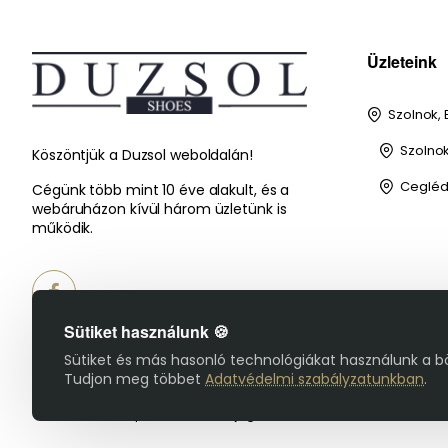
Üzleteink
Szolnok, 
Szolnok,
Köszöntjük a Duzsol weboldalán!
Cegléd,
Cégünk több mint 10 éve alakult, és a
webáruházon kívül három üzletünk is
működik.
Sütiket használunk 🍪
Sütiket és más hasonló technológiákat használunk a b
Tudjon meg többet
Adatvédelmi szabályzatunkban
.
© 2025 Duzsol Cipőbolt - Minden jog fenntartva!