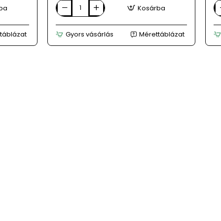
ba
Kosárba
BIOBUT
CA
barna
b
női
nő
táblázat
Gyors vásárlás
Mérettáblázat
bőrbokacsizma
b
c