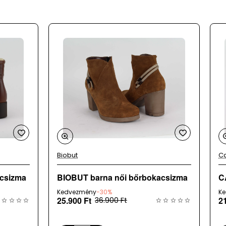
 a
Biobut
Ca
acsizma
BIOBUT barna női bőrbokacsizma
C
Kedvezmény
-30%
K
25.900 Ft
2
36.900 Ft