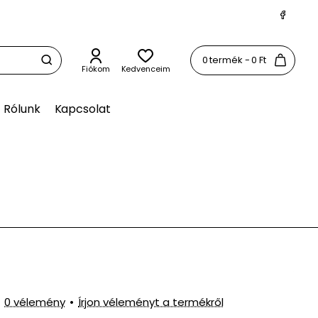
0 termék - 0 Ft
Fiókom
Kedvenceim
Rólunk
Kapcsolat
0 vélemény
•
Írjon véleményt a termékről