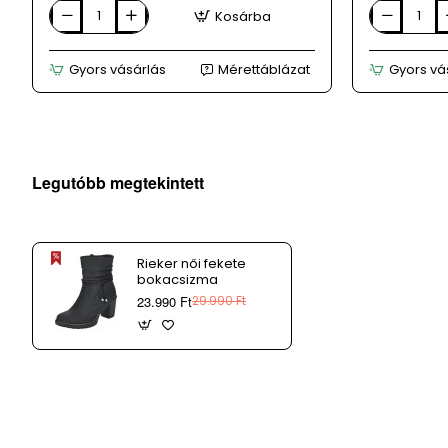
Kosárba
AMULET
BIOBUT
barna
barna
női
bőr
Gyors vásárlás
Mérettáblázat
Gyors vá
bőr
bokacsizm
bokacsizma
Legutóbb megtekintett
Rieker női fekete
bokacsizma
23.990 Ft
29.990 Ft