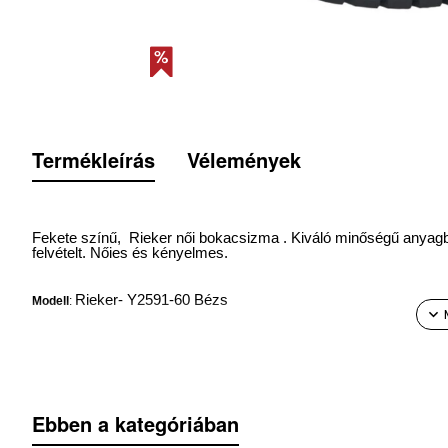
Termékleírás
Vélemények
Fekete színű, Rieker női bokacsizma . Kiváló minőségű anyagból k
felvételt
.
Nőies és
kényelmes.
Rieker- Y2591-60 Bézs
Modell
:
Sarokmagasság
: 7,5 cm
Talpmagasság:
1,5 cm
Ebben a kategóriában
Boka körméret:
24 cm (36 méret)