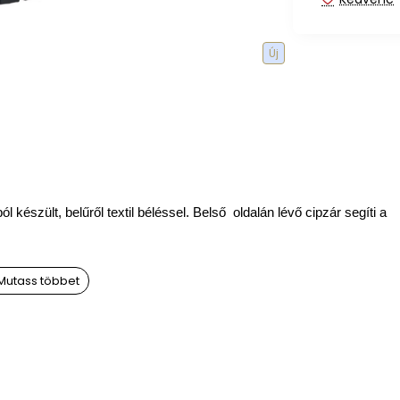
Új
észült, belűről textil béléssel. Belső oldalán lévő cipzár segíti a