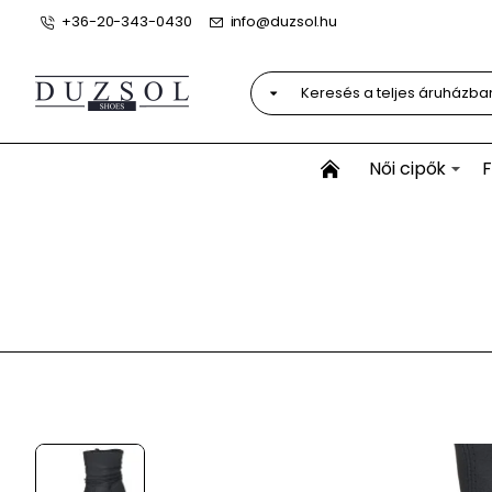
+36-20-343-0430
info@duzsol.hu
Keresés
a
teljes
áruházban...
Női cipők
F