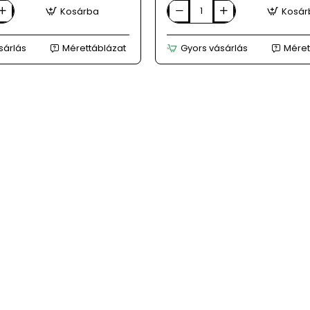
Kosárba
Kosár
FILIPPO
bézs
női
sárlás
Mérettáblázat
Gyors vásárlás
Méret
bőr
sneaker