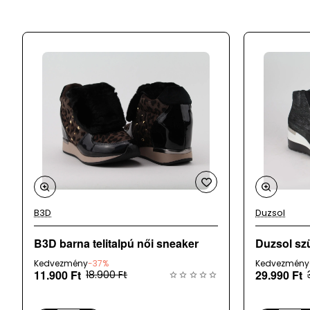
Belsőrész
: bőr
Talp
: szintetikus
Származási hely
: Lengyelország
Kérjük, vedd figyelembe, hogy a DUZSOL férfi cipők nagyob
rendelni.
A webáruházunk mellett üzletként is működünk, az adatok 24 
megrendelt terméket időközben eladtuk.
B3D
Duzsol
B3D barna telitalpú női sneaker
Duzsol sz
Kedvezmény
-37%
Kedvezmény
11.900 Ft
29.990 Ft
18.900 Ft