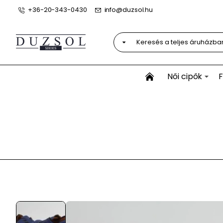
+36-20-343-0430
info@duzsol.hu
Keresés
a
teljes
áruházban...
Női cipők
F