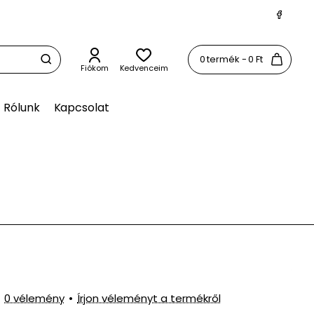
0 termék - 0 Ft
Fiókom
Kedvenceim
Rólunk
Kapcsolat
0 vélemény
•
Írjon véleményt a termékről