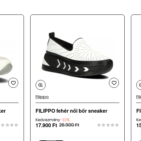
et
 a
Filippo
Fi
Új
Új
ker
FILIPPO fehér női bőr sneaker
F
Kedvezmény
-33%
K
17.900 Ft
1
26.900 Ft