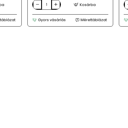
ba
Kosárba
FILIPPO
FI
fehér
fe
női
nő
táblázat
Gyors vásárlás
Mérettáblázat
bőr
b
sneaker
s