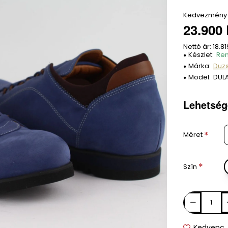
Kedvezmény
23.900 
Nettó ár: 18.81
Készlet:
Ren
Márka:
Duzs
Model:
DUL
Lehetség
Méret
Szín
Kedvenc