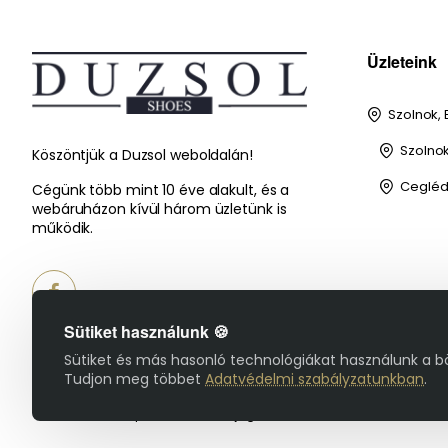
Üzleteink
Szolnok, 
Szolnok,
Köszöntjük a Duzsol weboldalán!
Cegléd,
Cégünk több mint 10 éve alakult, és a
webáruházon kívül három üzletünk is
működik.
Sütiket használunk 🍪
Sütiket és más hasonló technológiákat használunk a b
Tudjon meg többet
Adatvédelmi szabályzatunkban
.
© 2025 Duzsol Cipőbolt - Minden jog fenntartva!