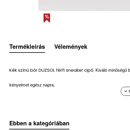
Termékleírás
Vélemények
Kék színű bőr DUZSOL férfi sneaker cipő.
Kiváló minőségű bő
kényelmet egész napra.
Modell
: DUZSOL / 1850 Kék
Felsőrész
: bőr
Ebben a kategóriában