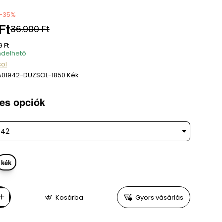
-35%
Ft
36.900 Ft
9 Ft
delhető
ol
A01942-DUZSOL-1850 Kék
es opciók
kék
Kosárba
Gyors vásárlás