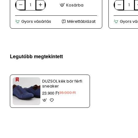
Kosárba
B3D
Duzsol
barna
szürke
telitalpú
női
Gyors vásárlás
Mérettáblázat
Gyors vá
női
bőr
sneaker
sneaker
Legutóbb megtekintett
DUZSOL kék bőr férfi
sneaker
23.900 Ft
36.900 Ft