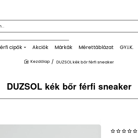
érfi cipők
Akciók
Márkák
Mérettáblázat
GY.I.K.
DUZSOL kék bőr férfi sneaker
home
DUZSOL kék bőr férfi sneaker