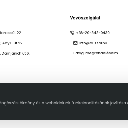
Vevőszolgálat
Baross út 22.
+36-20-343-0430
 Ady E. út 22.
info@duzsol.hu
Eddigi megrendeléseim
 Damjanich út 6.
öngészési élmény és a weboldalunk funkcionalitásának javítása