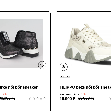
b méretezésűek, így ajánlott a szokásosnál egy mérettel kisebb
óránként kerülnek frissítésre, így ritkán, de előfordulhat, hogy
Filippo
Legnépszerűbb
ürke női bőr sneaker
FILIPPO bézs női bőr snea
-19%
Kedvezmény
-31%
19.900 Ft
36.900 Ft
28.900 Ft