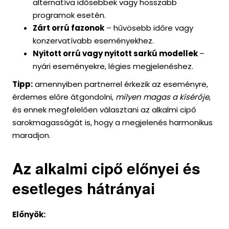
alternatíva idősebbek vagy hosszabb
programok esetén.
Zárt orrú fazonok
– hűvösebb időre vagy
konzervatívabb eseményekhez.
Nyitott orrú vagy nyitott sarkú modellek
–
nyári eseményekre, légies megjelenéshez.
Tipp:
amennyiben partnerrel érkezik az eseményre,
érdemes előre átgondolni,
milyen magas a kísérője
,
és ennek megfelelően választani az alkalmi cipő
sarokmagasságát is, hogy a megjelenés harmonikus
maradjon.
Az alkalmi cipő előnyei és
esetleges hátrányai
Előnyök: