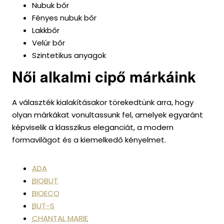
Nubuk bőr
Fényes nubuk bőr
Lakkbőr
Velúr bőr
Szintetikus anyagok
Női alkalmi cipő márkáink
A választék kialakításakor törekedtünk arra, hogy
olyan márkákat vonultassunk fel, amelyek egyaránt
képviselik a klasszikus eleganciát, a modern
formavilágot és a kiemelkedő kényelmet.
ADA
BIOBUT
BIOECO
BUT-S
CHANTAL MARIE