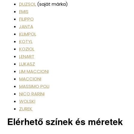
DUZSOL
(saját márka)
EMIS
FILIPPO
JANTA
KLIMPOL
KOTYL
KOZIOL
LENART
LUKASZ
LIM MACCIONI
MACCIONI
MASSIMO POLI
NICO RARINI
WOLSKI
ZUREK
Elérhető színek és méretek