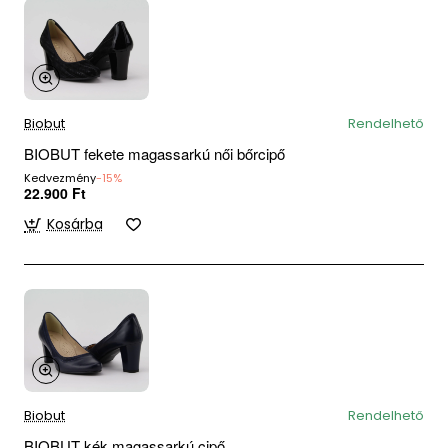
Biobut
Rendelhető
BIOBUT fekete magassarkú női bőrcipő
Kedvezmény
-15%
22.900 Ft
Kosárba
Biobut
Rendelhető
BIOBUT kék magassarkú cipő