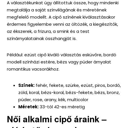
A választékunkat úgy állítottuk össze, hogy mindenki
megtalálja a saját színvilágának és méretének
megfelelő modellt. A cipő színének kiválasztásakor
érdemes figyelembe venni az öltözék, a kiegészítők,
az ékszerek, a frizura, a smink és a test
színárnyalatainak összhangját is.
Például: ezüst cipő kiváló választás esküvőre, bordó
modell színházi estére, bézs vagy púder árnyalat
romantikus vacsorákhoz.
Színek:
fehér, fekete, szürke, ezüst, piros, bordó,
zöld, koral, bézs-koral, bézs-fekete, bézs, bronz,
púder, rose, arany, kék, multicolor
Méretek:
33-tól 42-es méretig
Női alkalmi cipő áraink –