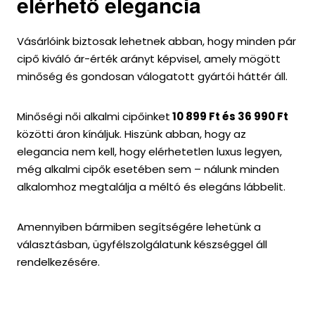
elérhető elegancia
Vásárlóink biztosak lehetnek abban, hogy minden pár
cipő kiváló ár-érték arányt képvisel, amely mögött
minőség és gondosan válogatott gyártói háttér áll.
Minőségi női alkalmi cipőinket
10 899 Ft és 36 990 Ft
közötti áron kínáljuk. Hiszünk abban, hogy az
elegancia nem kell, hogy elérhetetlen luxus legyen,
még alkalmi cipők esetében sem – nálunk minden
alkalomhoz megtalálja a méltó és elegáns lábbelit.
Amennyiben bármiben segítségére lehetünk a
választásban, ügyfélszolgálatunk készséggel áll
rendelkezésére.