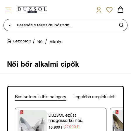
Keresés
a
teljes
Női
Alkalmi
áruházban...
home
Női bőr alkalmi cipők
Bestsellers in this category
Legutóbb megtekintett
DUZSOL ezüst
magassarkú női
bőr cipő
16.900 Ft
27.900 Ft