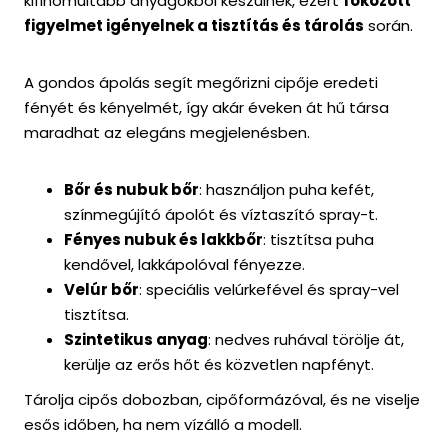
kifinomultabb anyagokból készülnek, ezért
fokozott
figyelmet igényelnek a tisztítás és tárolás
során.
A gondos ápolás segít megőrizni cipője eredeti
fényét és kényelmét, így akár éveken át hű társa
maradhat az elegáns megjelenésben.
Bőr és nubuk bőr
: használjon puha kefét,
színmegújító ápolót és víztaszító spray-t.
Fényes nubuk és lakkbőr
: tisztítsa puha
kendővel, lakkápolóval fényezze.
Velúr bőr
: speciális velúrkefével és spray-vel
tisztítsa.
Szintetikus anyag
: nedves ruhával törölje át,
kerülje az erős hőt és közvetlen napfényt.
Tárolja cipős dobozban, cipőformázóval, és ne viselje
esős időben, ha nem vízálló a modell.