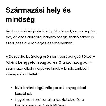
Származási hely és
minőség
Amikor minőségi alkalmi cipőt választ, nem csupán
egy divatos darabra, hanem megbízható társra is
szert tesz a különleges eseményeken.
A Duzsol.hu kizárólag prémium európai gyártóktól –
főként
Lengyelországból és Olaszországból
–
származó alkalmi cipőket kínál. A kínálatunkban
szereplő modellek:
kiváló minőségű, válogatott anyagokból
készülnek
figyelmet fordítanak a részletekre és a
kényelmes belső kialakításra