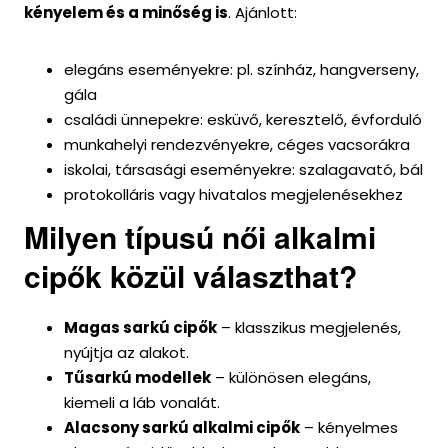
kényelem és a minőség is
. Ajánlott:
elegáns eseményekre: pl. színház, hangverseny,
gála
családi ünnepekre: esküvő, keresztelő, évforduló
munkahelyi rendezvényekre, céges vacsorákra
iskolai, társasági eseményekre: szalagavató, bál
protokolláris vagy hivatalos megjelenésekhez
Milyen típusú női alkalmi
cipők közül választhat?
Magas sarkú cipők
– klasszikus megjelenés,
nyújtja az alakot.
Tűsarkú modellek
– különösen elegáns,
kiemeli a láb vonalát.
Alacsony sarkú alkalmi cipők
– kényelmes