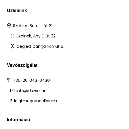
Üzleteink
Szolnok, Baross út 22.
Szolnok, Ady E. út 22.
Cegléd, Damjanich út 6.
Vevőszolgálat
+36-20-343-0430
info@duzsol.hu
Eddigi megrendeléseim
Információ