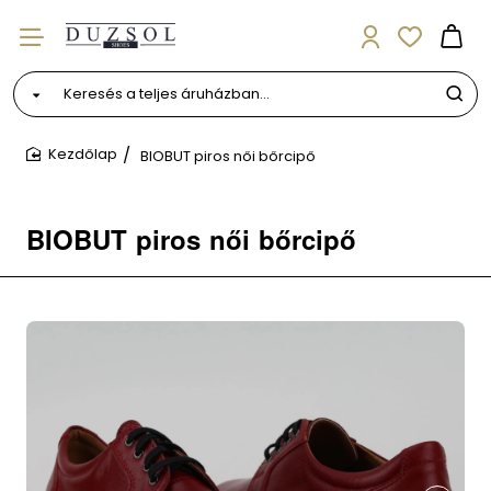
Keresés
a
teljes
BIOBUT piros női bőrcipő
áruházban...
home
BIOBUT piros női bőrcipő