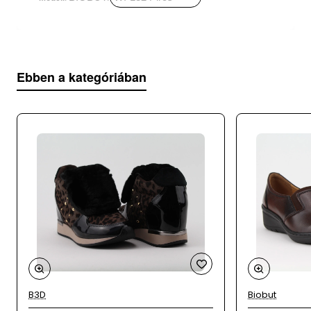
Sarokmagasság
: 3 cm
Talpmagasság:
1,5 cm
Ebben a kategóriában
Felsőrész
: bőr
Belsőrész
: bőr + textil
Talp
: szintetikus
Származási hely
: Lengyelország
A webáruházunk mellett üzletként is működünk,
az adatok 24 óránként kerülnek frissítésre, így
ritkán, de előfordulhat, hogy a megrendelt
terméket időközben eladtuk.
B3D
Biobut