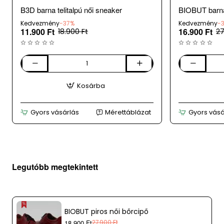
B3D barna telitalpú női sneaker
BIOBUT barna
Kedvezmény
-37%
Kedvezmény
-
11.900 Ft
16.900 Ft
18.900 Ft
27
B3D
BIOBUT
barna
barna
Kosárba
telitalpú
női
női
bőrcipő
sneaker
Gyors vásárlás
Mérettáblázat
Gyors vásá
Legutóbb megtekintett
BIOBUT piros női bőrcipő
18.900 Ft
27.900 Ft