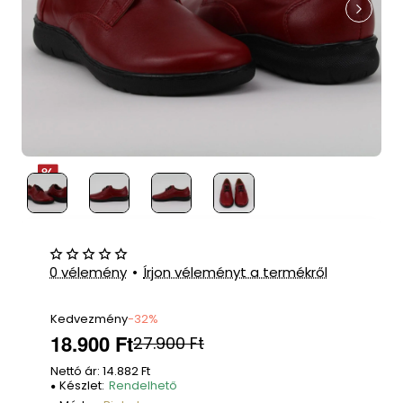
0 vélemény
•
Írjon véleményt a termékről
Kedvezmény
-32%
18.900 Ft
27.900 Ft
Nettó ár: 14.882 Ft
Készlet:
Rendelhető