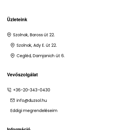
Üzleteink
Szolnok, Baross út 22.
Szolnok, Ady E. út 22.
Cegléd, Damjanich út 6.
Vevőszolgálat
+36-20-343-0430
info@duzsol.hu
Eddigi megrendeléseim
Információ