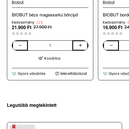
Biobut
Biobut
BIOBUT bézs magassarkú bőrcipő
BIOBUT bordó
Kedvezmény
-22%
Kedvezmény
-
21.900 Ft
16.900 Ft
27.900 Ft
24
BIOBUT
BIOBUT
bézs
bordó
Kosárba
magassarkú
női
bőrcipő
bő
rszandál
Gyors vásárlás
Mérettáblázat
Gyors vásá
Legutóbb megtekintett