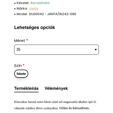
Készlet:
Rendelhető
Márka:
Janta
Model:
DU00042 - JANTA/16242-090
Lehetséges opciók
Méret
Szín
fekete
Termékleírás
Vélemények
Klasszikus fazonú ezüst-fekete színű női magassarkú alkalmi cipő.Jó
választás ruhához illetve szoknyához.
Nőies és kényelmes.