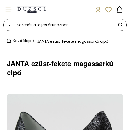
Keresés
a
teljes
JANTA ezüst-fekete magassarkú cipő
áruházban...
home
JANTA ezüst-fekete magassarkú
cipő