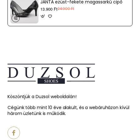
JANTA ezüst-fekete magassarkú cipő
13.900 Ft
24.900 Ft
Köszöntjük a Duzsol weboldalán!
Cégünk több mint 10 éve alakult, és a webáruházon kívül
három üzletünk is működik.