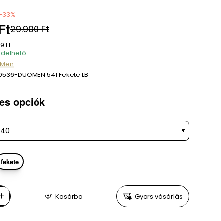
-33%
Ft
29.900 Ft
9 Ft
delhető
 Men
0536-DUOMEN 541 Fekete LB
es opciók
fekete
Kosárba
Gyors vásárlás