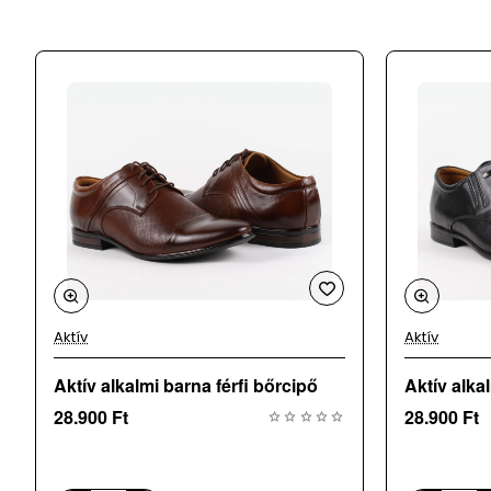
Talp
: szintetikus
Származási hely
: PL
Kérjük, vedd figyelembe, hogy a DUOMEN férfi cipők nagyob
rendelni.
A webáruházunk mellett üzletként is működünk, az adatok 24 
megrendelt terméket időközben eladtuk.
Aktív
Aktív
Aktív alkalmi barna férfi bőrcipő
Aktív alkal
28.900 Ft
28.900 Ft