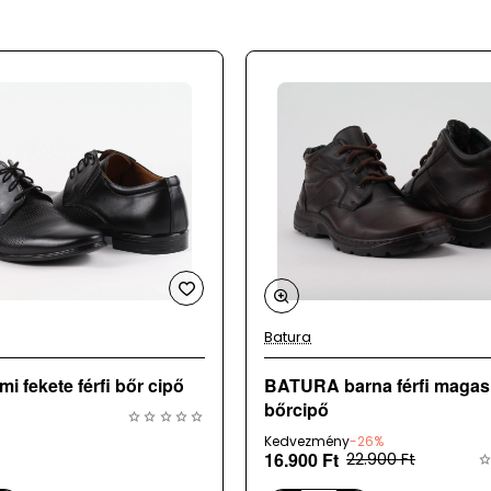
b méretezésűek, így ajánlott a szokásosnál egy mérettel kiseb
óránként kerülnek frissítésre, így ritkán, de előfordulhat, hogy
Batura
Legnépszerűbb
mi fekete férfi bőr cipő
BATURA barna férfi magas szárú
bőrcipő
Kedvezmény
-26%
16.900 Ft
22.900 Ft