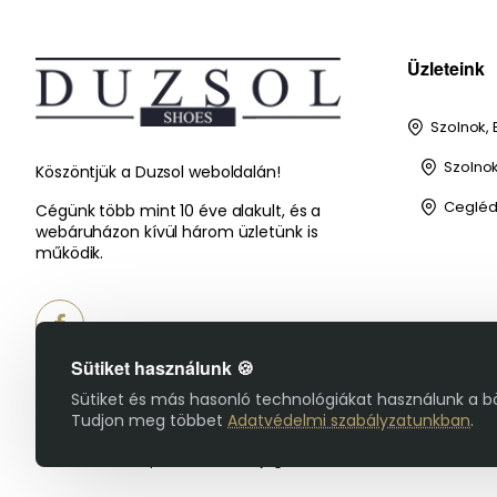
Üzleteink
Szolnok, 
Szolnok,
Köszöntjük a Duzsol weboldalán!
Cegléd,
Cégünk több mint 10 éve alakult, és a
webáruházon kívül három üzletünk is
működik.
Sütiket használunk 🍪
Sütiket és más hasonló technológiákat használunk a b
Tudjon meg többet
Adatvédelmi szabályzatunkban
.
© 2025 Duzsol Cipőbolt - Minden jog fenntartva!