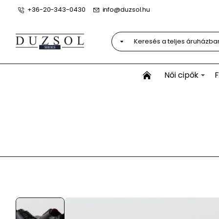
+36-20-343-0430
info@duzsol.hu
Keresés
a
teljes
áruházban...
Női cipők
F