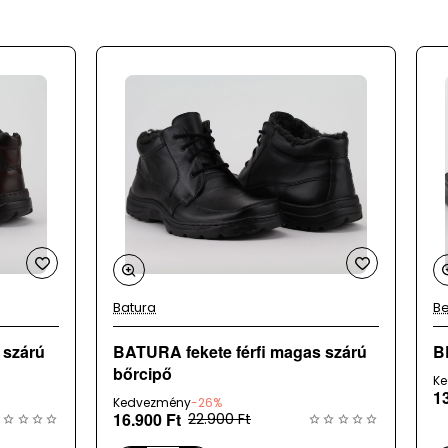
bet
 a
Batura
Be
BATURA fekete férfi magas szárú
B
bőrcipő
K
1
Kedvezmény
-26%
16.900 Ft
22.900 Ft