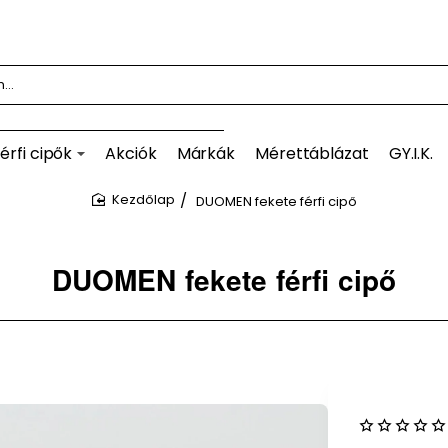
érfi cipők
Akciók
Márkák
Mérettáblázat
GY.I.K.
DUOMEN fekete férfi cipő
home
DUOMEN fekete férfi cipő