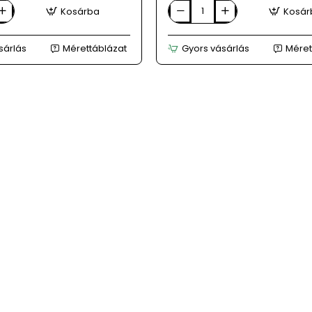
Kosárba
Kosár
BATURA
barna
férfi
sárlás
Mérettáblázat
Gyors vásárlás
Méret
magas
szárú
bőrcipő