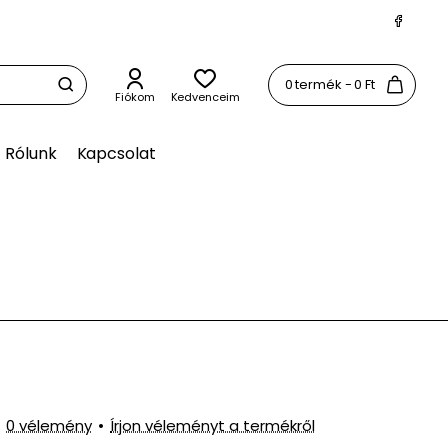
0 termék - 0 Ft
Fiókom
Kedvenceim
Rólunk
Kapcsolat
0 vélemény
•
Írjon véleményt a termékről