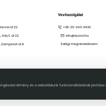
Vevőszolgálat
Baross út 22.
+36-20-343-0430
 Ady E. út 22.
info@duzsol.hu
Eddigi megrendeléseim
 Damjanich út 6.
öngészési élmény és a weboldalunk funkcionalitásának javítása