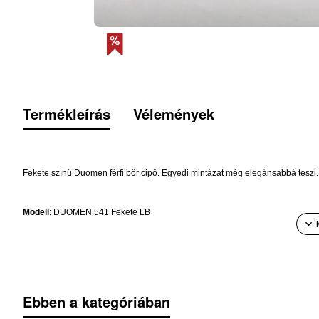
Termékleírás
Vélemények
Fekete színű Duomen férfi bőr cipő. Egyedi mintázat még elegánsabbá teszi.
Modell
: DUOMEN 541 Fekete LB
Felsőrész
: lakk bőr
Belsőrész
: bőr
Ebben a kategóriában