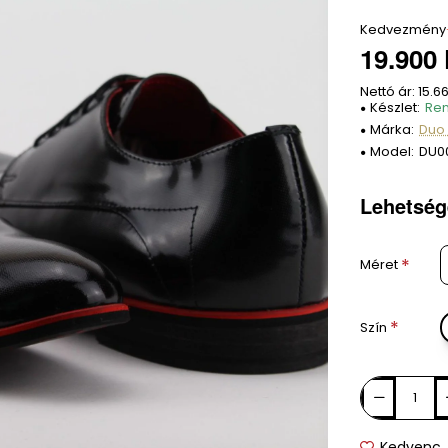
Kedvezmény
19.900 
Nettó ár: 15.66
Készlet:
Ren
Márka:
Duo
Model:
DU0
Lehetség
Méret
Szín
Kedvenc