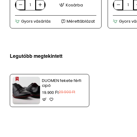
Kosárba
Aktív
Aktív
alkalmi
alkalmi
barna
fekete
Gyors vásárlás
Mérettáblázat
Gyors vá
férfi
férfi
bőrcipő
bőr
cipő
Legutóbb megtekintett
DUOMEN fekete férfi
cipő
19.900 Ft
29.900 Ft