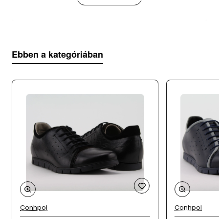
kényelmet egész napra.
Modell
: DUZSOL / 717 Barna
Ebben a kategóriában
Felsőrész
: bőr
Belsőrész
: bőr+textil
Talp
: szintetikus
Származási hely
: Lengyelország
Kérjük, vedd figyelembe, hogy a DUZSOL férfi
cipők nagyobb méretezésűek, így ajánlott a
szokásosnál egy mérettel kisebbet rendelni.
Conhpol
Conhpol
A webáruházunk mellett üzletként is működünk,