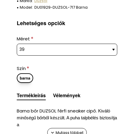
Márka:
Duzsol
Model:
DU01929-DUZSOL-717 Barna
Lehetséges opciók
Méret
Szín
barna
Termékleírás
Vélemények
Barna bőr DUZSOL férfi sneaker cipő.
Kiváló
minőségű bőrből készült. A puha talpbélés biztosítja
a