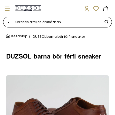
Keresés
a
teljes
DUZSOL barna bőr férfi sneaker
áruházban...
home
DUZSOL barna bőr férfi sneaker