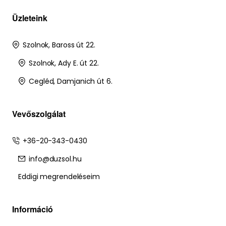
Üzleteink
Szolnok, Baross út 22.
Szolnok, Ady E. út 22.
Cegléd, Damjanich út 6.
Vevőszolgálat
+36-20-343-0430
info@duzsol.hu
Eddigi megrendeléseim
Információ