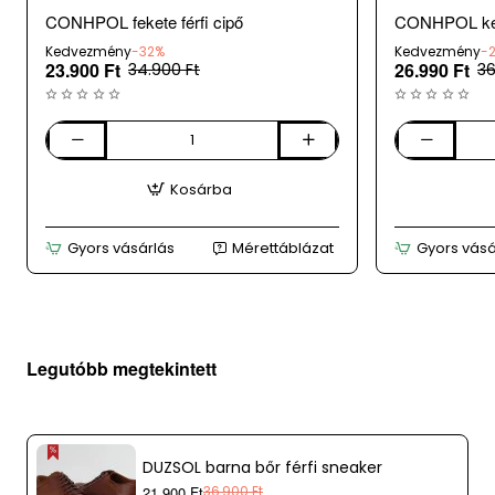
az adatok 24 óránként kerülnek frissítésre, így
CONHPOL fekete férfi cipő
CONHPOL kék 
ritkán, de előfordulhat, hogy a megrendelt
Kedvezmény
-32%
Kedvezmény
-
terméket időközben eladtuk.
23.900 Ft
26.990 Ft
34.900 Ft
36
CONHPOL
CONHPOL
fekete
kék
Kosárba
férfi
férfi
cipő
sneaker
Gyors vásárlás
Mérettáblázat
Gyors vásá
Legutóbb megtekintett
DUZSOL barna bőr férfi sneaker
21.900 Ft
36.900 Ft