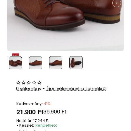
0 vélemény
•
Írjon véleményt a termékről
Kedvezmény
-41%
21.900 Ft
36.900 Ft
Nettó ár: 17.244 Ft
Készlet:
Rendelhető