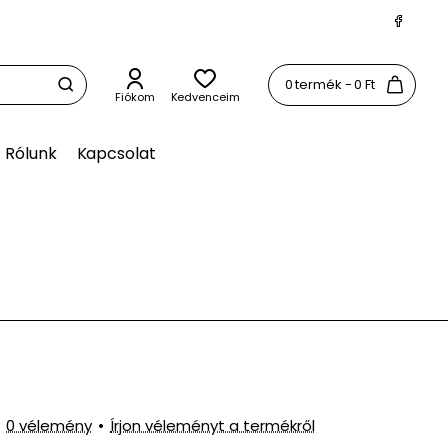
0 termék - 0 Ft
Fiókom
Kedvenceim
Rólunk
Kapcsolat
0 vélemény
•
Írjon véleményt a termékről