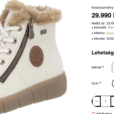
Kedvezmény
29.990 
Nettó ár: 23.61
Készlet:
Ren
Márka:
Riek
Model:
DU0
Lehetség
Méret
Szín
Kedvenc