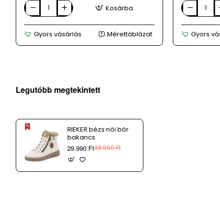
Kosárba
CARINII
CARINII
fekete
kék
női
női
Gyors vásárlás
Mérettáblázat
Gyors vá
bőr
bőr
bakancs
bakancs
Legutóbb megtekintett
RIEKER bézs női bőr
bakancs
29.990 Ft
38.990 Ft