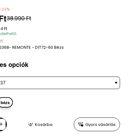
-23%
Ft
38.990 Ft
4 Ft
delhető
er
2368- REMONTE - D1T72-60 Bézs
es opciók
bézs
Kosárba
Gyors vásárlás