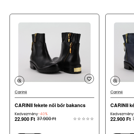
Felsőrész
: bőr + textil
Belsőrész
: textil
Szármagasság:
10 cm
Talp
: szintetikus
Származási hely
: Németország
A webáruházunk mellett üzletként is működünk, az adatok 24 
a
megrendelt terméket időközben eladtuk.
Carinii
Carinii
CARINII fekete női bőr bakancs
CARINII k
Kedvezmény
-40%
Kedvezmény
22.900 Ft
22.900 Ft
37.900 Ft