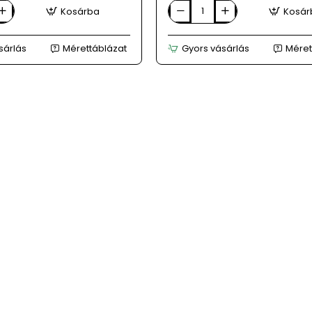
Kosárba
Kosár
DESQUE
női
katona-
sárlás
Mérettáblázat
Gyors vásárlás
Méret
zöld
bőr
bakancs