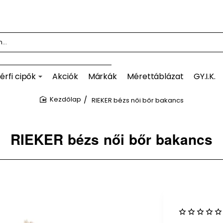
érfi cipők
Akciók
Márkák
Mérettáblázat
GY.I.K.
RIEKER bézs női bőr bakancs
home
RIEKER bézs női bőr bakancs