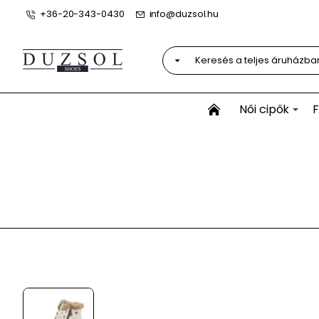
+36-20-343-0430
info@duzsol.hu
Keresés
a
teljes
áruházban...
Női cipők
F