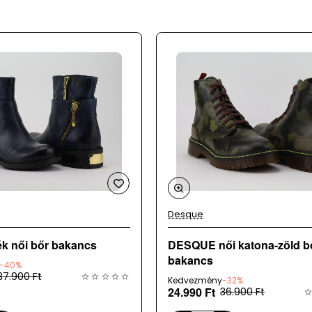
óránként kerülnek frissítésre, így ritkán, de előfordulhat, hogy
Desque
ék női bőr bakancs
DESQUE női katona-zöld b
bakancs
-40%
37.900 Ft
Kedvezmény
-32%
24.990 Ft
36.900 Ft