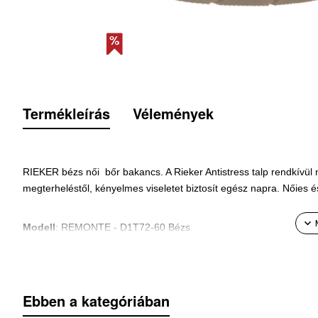
Termékleírás
Vélemények
RIEKER bézs női bőr bakancs. A Rieker Antistress talp rendkívül 
megterheléstől, kényelmes viseletet biztosít egész napra. Nőies é
Modell
: REMONTE
- D1T72-60 Bézs
Sarokmagasság
: 4 cm
Ebben a kategóriában
Talpmagasság:
2 ,5 cm