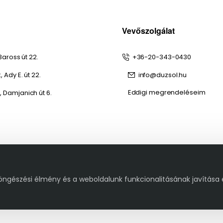
Vevőszolgálat
Baross út 22.
+36-20-343-0430
 Ady E. út 22.
info@duzsol.hu
Eddigi megrendeléseim
 Damjanich út 6.
öngészési élmény és a weboldalunk funkcionalitásának javítása