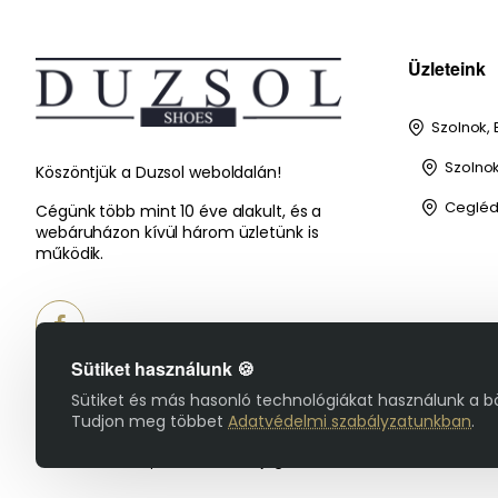
Üzleteink
Szolnok, 
Szolnok,
Köszöntjük a Duzsol weboldalán!
Cegléd,
Cégünk több mint 10 éve alakult, és a
webáruházon kívül három üzletünk is
működik.
Sütiket használunk 🍪
Sütiket és más hasonló technológiákat használunk a b
Tudjon meg többet
Adatvédelmi szabályzatunkban
.
© 2025 Duzsol Cipőbolt - Minden jog fenntartva!