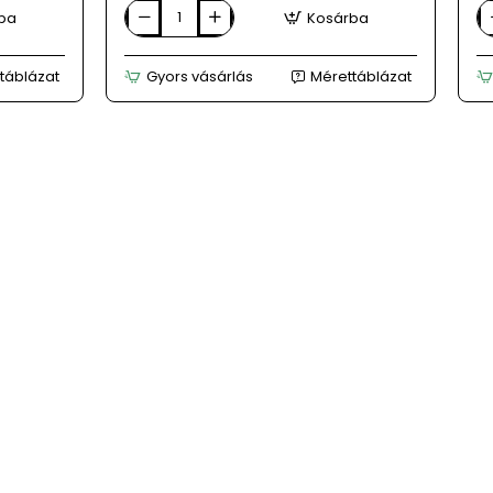
ba
Kosárba
DESQUE
E
női
sz
multicolor
nő
táblázat
Gyors vásárlás
Mérettáblázat
bőr
m
bakancs
sz
ci