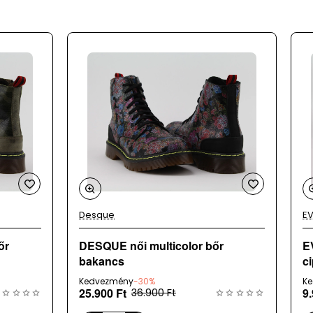
Desque
E
őr
DESQUE női multicolor bőr
E
bakancs
c
Kedvezmény
-30%
K
25.900 Ft
9.
36.900 Ft