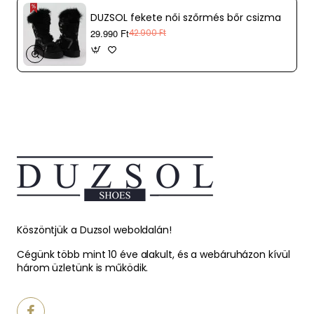
DUZSOL fekete női szőrmés bőr csizma
29.990 Ft
42.900 Ft
Köszöntjük a Duzsol weboldalán!
Cégünk több mint 10 éve alakult, és a webáruházon kívül
három üzletünk is működik.