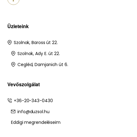
Üzleteink
Szolnok, Baross út 22.
Szolnok, Ady E. út 22.
Cegléd, Damjanich út 6.
Vevőszolgálat
+36-20-343-0430
info@duzsol.hu
Eddigi megrendeléseim