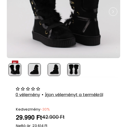
0 vélemény
•
Írjon véleményt a termékről
Kedvezmény
-30%
29.990 Ft
42.900 Ft
Nettó ár: 23.614 Ft