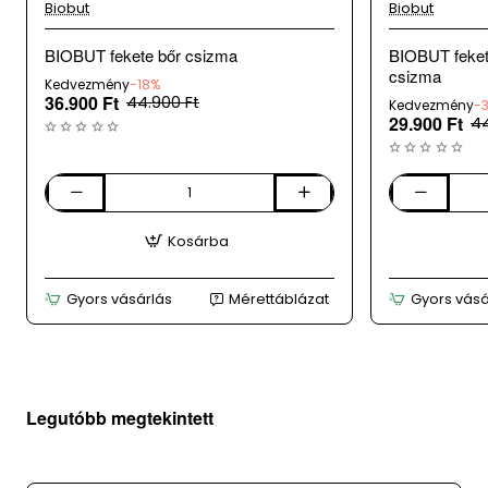
Biobut
Biobut
BIOBUT fekete bőr csizma
BIOBUT feket
csizma
Kedvezmény
-18%
36.900 Ft
44.900 Ft
Kedvezmény
-
29.900 Ft
44
BIOBUT
BIOBUT
fekete
fekete
Kosárba
bőr
női
csizma
bőr
hosszú
Gyors vásárlás
Mérettáblázat
Gyors vásá
szárú
csizma
Legutóbb megtekintett