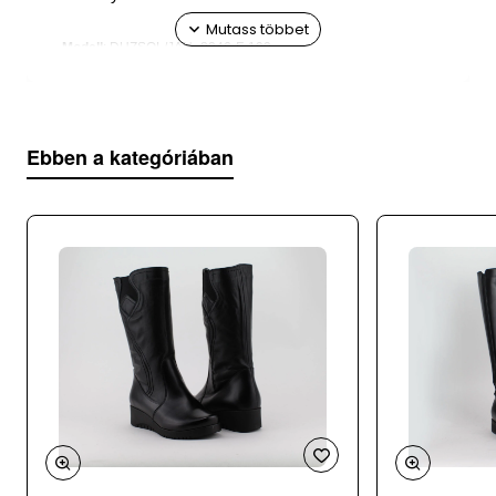
Modell
: DUZSOL/JAN -8246-F-190
Talpmagasság:
3.5 cm
Szármagasság:
15 cm
Ebben a kategóriában
Felsőrész
: bőr+szőrme
Belsőrész
: textil
Talp
: szintetikus
: Lengyelország
Származási hely
:
A webáruházunk mellett üzletként is működünk,
az adatok 24 óránként kerülnek frissítésre, így
ritkán, de előfordulhat, hogy a megrendelt
terméket időközben eladtuk.