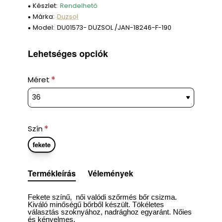
Készlet:
Rendelhető
Márka:
Duzsol
Model:
DU01573- DUZSOL /JAN-18246-F-190
Lehetséges opciók
Méret
Szín
fekete
Termékleírás
Vélemények
Fekete színű, női valódi szőrmés bőr csizma.
Kiváló minőségű bőrből készült. Tökéletes
választás szoknyához,
nadrághoz
egyaránt. Nőies
és kényelmes.