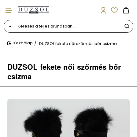
Keresés
a
teljes
DUZSOL fekete női szőrmés bőr csizma
áruházban...
home
DUZSOL fekete női szőrmés bőr
csizma